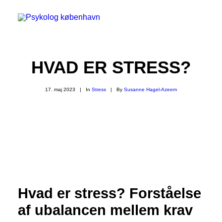
Metakognitiv terapi
Metakognitiv terapi til børn og unge
HVAD ER STRESS?
Metakognitiv Parterapi
Supervision
Neuropsykologisk undersøgelse
17. maj 2023
|
In
Stress
|
By
Susanne Hagel-Azeem
Stress
Angst
Depression
Hjernerystelse
Hjernetræthed
PTSD
Bipolar affektiv sindslidelse
ADHD og ADD
Hjerneskade
Pårørende
Hvad er stress? Forståelse
Mød psykologerne
af ubalancen mellem krav
Klienterne siger